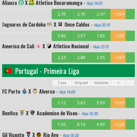
Alianza
X
Atletico Bucaramanga
-
Hoje 18:05
2.76
2.70
2.47
+234
Jaguares de Cordoba
X
Once Caldas
-
Hoje 20:10
3.80
2.97
1.85
+239
America de Cali
X
Atletico Nacional
-
Hoje 22:15
2.23
2.88
2.95
+237
Portugal - Primeira Liga
Casa
Empate
Visitante
+
FC Porto
X
Alverca
-
Hoje 14:00
1.12
5.63
9.99
+239
Benfica
X
Academico de Viseu
-
Hoje 16:30
1.05
8.10
9.99
+229
Gil Vicente
X
Rio Ave
-
Hoje 16:30