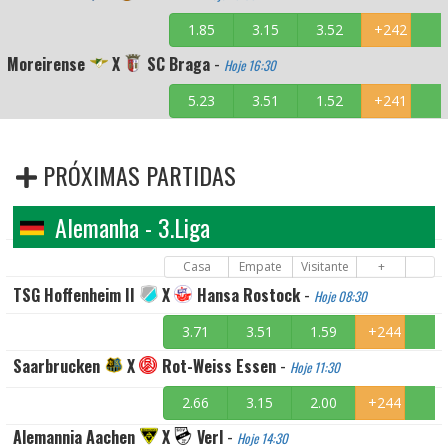
1.85
3.15
3.52
+242
Moreirense
X
SC Braga
-
Hoje 16:30
5.23
3.51
1.52
+241
PRÓXIMAS PARTIDAS
Alemanha - 3.Liga
Casa
Empate
Visitante
+
TSG Hoffenheim II
X
Hansa Rostock
-
Hoje 08:30
3.71
3.51
1.59
+244
Saarbrucken
X
Rot-Weiss Essen
-
Hoje 11:30
2.66
3.15
2.00
+244
Alemannia Aachen
X
Verl
-
Hoje 14:30