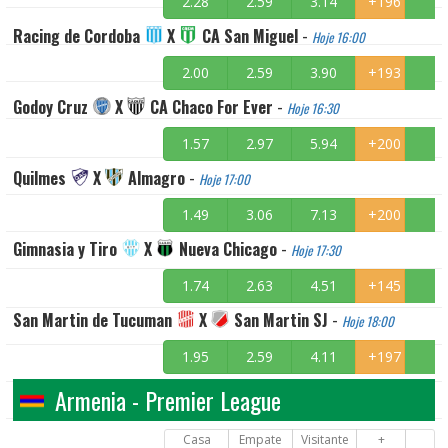
2.28
2.59
3.14
+196
Racing de Cordoba
X
CA San Miguel
-
Hoje 16:00
2.00
2.59
3.90
+193
Godoy Cruz
X
CA Chaco For Ever
-
Hoje 16:30
1.57
2.97
5.94
+200
Quilmes
X
Almagro
-
Hoje 17:00
1.49
3.06
7.13
+200
Gimnasia y Tiro
X
Nueva Chicago
-
Hoje 17:30
1.74
2.63
4.51
+145
San Martin de Tucuman
X
San Martin SJ
-
Hoje 18:00
1.95
2.59
4.11
+197
Armenia - Premier League
Casa
Empate
Visitante
+