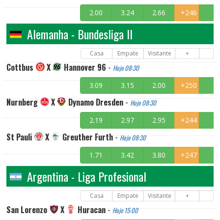
2.00
3.24
2.66
+246
Alemanha - Bundesliga II
Casa
Empate
Visitante
+
Cottbus
X
Hannover 96
-
Hoje 08:30
3.09
3.15
2.00
+250
Nurnberg
X
Dynamo Dresden
-
Hoje 08:30
2.19
2.97
2.95
+244
St Pauli
X
Greuther Furth
-
Hoje 08:30
1.71
3.42
3.80
+247
Argentina - Liga Profesional
Casa
Empate
Visitante
+
San Lorenzo
X
Huracan
-
Hoje 15:00