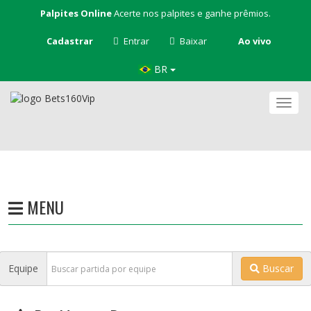
Palpites Online
Acerte nos palpites e ganhe prêmios.
Cadastrar
Entrar
Baixar
Ao vivo
BR
Nave
MENU
Equipe
Buscar