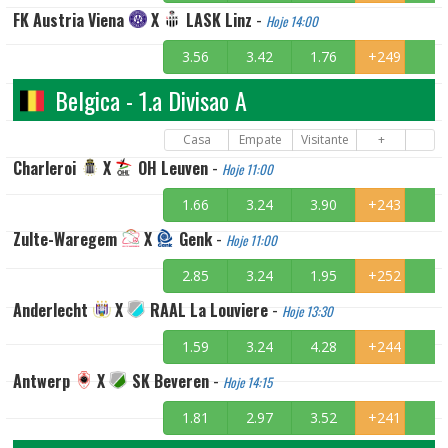
FK Austria Viena
X
LASK Linz
-
Hoje 14:00
3.56
3.42
1.76
+249
Belgica - 1.a Divisao A
Casa
Empate
Visitante
+
Charleroi
X
OH Leuven
-
Hoje 11:00
1.66
3.24
3.90
+243
Zulte-Waregem
X
Genk
-
Hoje 11:00
2.85
3.24
1.95
+252
Anderlecht
X
RAAL La Louviere
-
Hoje 13:30
1.59
3.24
4.28
+244
Antwerp
X
SK Beveren
-
Hoje 14:15
1.81
2.97
3.52
+241