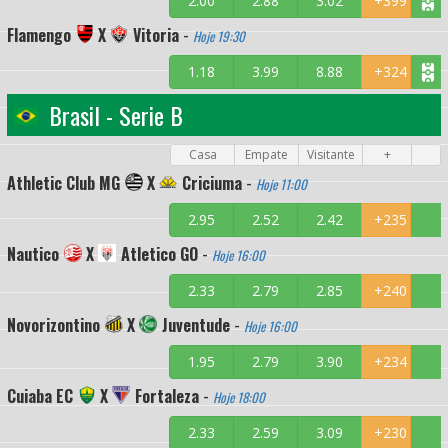
2.00
2.88
3.02
+399
Flamengo
X
Vitoria
-
Hoje 19:30
1.18
3.99
8.88
+324
Brasil - Serie B
Casa
Empate
Visitante
+
Athletic Club MG
X
Criciuma
-
Hoje 11:00
2.95
2.52
2.42
+235
Nautico
X
Atletico GO
-
Hoje 16:00
2.33
2.79
2.85
+240
Novorizontino
X
Juventude
-
Hoje 16:00
1.95
2.79
3.90
+234
Cuiaba EC
X
Fortaleza
-
Hoje 18:00
2.33
2.59
3.09
+230