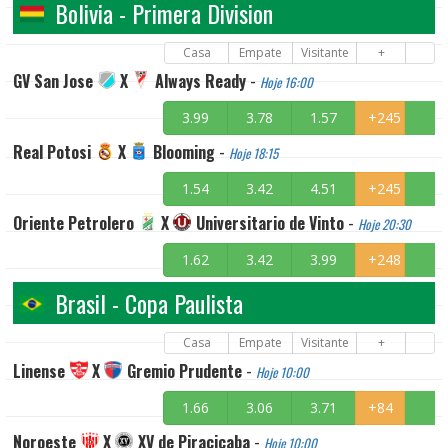
Bolivia - Primera Division
Casa
Empate
Visitante
+
GV San Jose
X
Always Ready
-
Hoje 16:00
3.99
3.78
1.57
+245
Real Potosi
X
Blooming
-
Hoje 18:15
1.54
3.42
4.51
+245
Oriente Petrolero
X
Universitario de Vinto
-
Hoje 20:30
1.62
3.42
3.99
+248
Brasil - Copa Paulista
Casa
Empate
Visitante
+
Linense
X
Gremio Prudente
-
Hoje 10:00
1.66
3.06
3.71
+84
Noroeste
X
XV de Piracicaba
-
Hoje 10:00