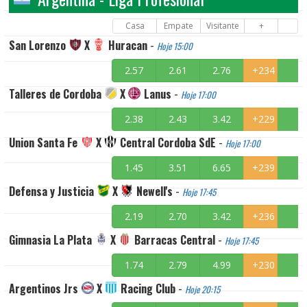
Casa
Empate
Visitante
+
San Lorenzo
X
Huracan
-
Hoje 15:00
2.57
2.61
2.76
+234
Talleres de Cordoba
X
Lanus
-
Hoje 17:00
2.38
2.43
3.42
+229
Union Santa Fe
X
Central Cordoba SdE
-
Hoje 17:00
1.45
3.51
6.65
+239
Defensa y Justicia
X
Newell's
-
Hoje 17:45
2.19
2.70
3.42
+236
Gimnasia La Plata
X
Barracas Central
-
Hoje 17:45
1.74
2.79
4.99
+230
Argentinos Jrs
X
Racing Club
-
Hoje 20:15