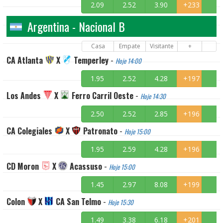
2.09
2.52
3.90
+233
Argentina - Nacional B
Casa
Empate
Visitante
+
CA Atlanta
X
Temperley
-
Hoje 14:00
1.95
2.52
4.28
+197
Los Andes
X
Ferro Carril Oeste
-
Hoje 14:30
2.50
2.52
2.85
+196
CA Colegiales
X
Patronato
-
Hoje 15:00
1.95
2.59
4.28
+196
CD Moron
X
Acassuso
-
Hoje 15:00
1.45
2.97
8.08
+199
Colon
X
CA San Telmo
-
Hoje 15:30
1.49
3.38
6.18
+201