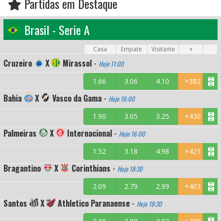
Partidas em Destaque
Brasil - Serie A
Casa
Empate
Visitante
+
Cruzeiro
X
Mirassol
-
Hoje 11:00
1.66
3.06
4.10
+382
Bahia
X
Vasco da Gama
-
Hoje 16:00
1.90
3.05
3.25
+430
Palmeiras
X
Internacional
-
Hoje 16:00
1.52
3.18
4.98
+421
Bragantino
X
Corinthians
-
Hoje 18:30
2.09
2.79
2.99
+403
Santos
X
Athletico Paranaense
-
Hoje 18:30