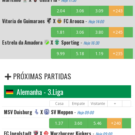
Hoje 11:30
2.04
3.06
3.09
+243
Vitoria de Guimaraes
X
FC Arouca
-
Hoje 14:00
1.81
3.06
3.80
+245
Estrela da Amadora
X
Sporting
-
Hoje 16:30
9.99
5.18
1.19
+235
PRÓXIMAS PARTIDAS
Alemanha - 3.Liga
Casa
Empate
Visitante
+
MSV Duisburg
X
SV Meppen
-
Hoje 09:00
1.37
3.60
5.46
+240
FC Ingolstadt
X
Wurzburger Kickers
-
Hoje 09:00