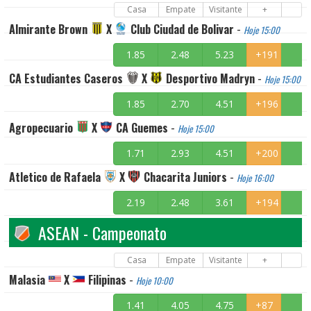
Casa
Empate
Visitante
+
Almirante Brown
X
Club Ciudad de Bolivar
-
Hoje 15:00
1.85
2.48
5.23
+191
CA Estudiantes Caseros
X
Desportivo Madryn
-
Hoje 15:00
1.85
2.70
4.51
+196
Agropecuario
X
CA Guemes
-
Hoje 15:00
1.71
2.93
4.51
+200
Atletico de Rafaela
X
Chacarita Juniors
-
Hoje 16:00
2.19
2.48
3.61
+194
ASEAN - Campeonato
Casa
Empate
Visitante
+
Malasia
X
Filipinas
-
Hoje 10:00
1.41
4.05
4.75
+87