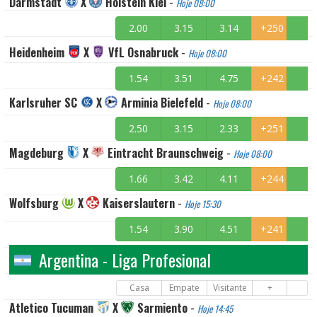
Darmstadt
X
Holstein Kiel
-
Hoje 08:00
2.00
3.15
3.14
+250
Heidenheim
X
VfL Osnabruck
-
Hoje 08:00
1.54
3.51
4.75
+242
Karlsruher SC
X
Arminia Bielefeld
-
Hoje 08:00
2.50
3.15
2.33
+251
Magdeburg
X
Eintracht Braunschweig
-
Hoje 08:00
1.66
3.42
4.11
+244
Wolfsburg
X
Kaiserslautern
-
Hoje 15:30
1.54
3.90
4.51
+241
Argentina - Liga Profesional
Casa
Empate
Visitante
+
Atletico Tucuman
X
Sarmiento
-
Hoje 14:45