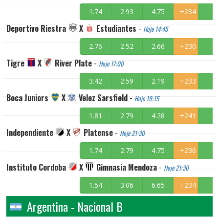
1.74
2.93
4.75
+234
Deportivo Riestra
X
Estudiantes
-
Hoje 14:45
2.76
2.52
2.66
+230
Tigre
X
River Plate
-
Hoje 17:00
3.42
2.59
2.19
+233
Boca Juniors
X
Velez Sarsfield
-
Hoje 19:15
1.81
2.79
4.28
+241
Independiente
X
Platense
-
Hoje 21:30
1.74
2.79
4.75
+236
Instituto Cordoba
X
Gimnasia Mendoza
-
Hoje 21:30
1.54
3.06
6.65
+234
Argentina - Nacional B