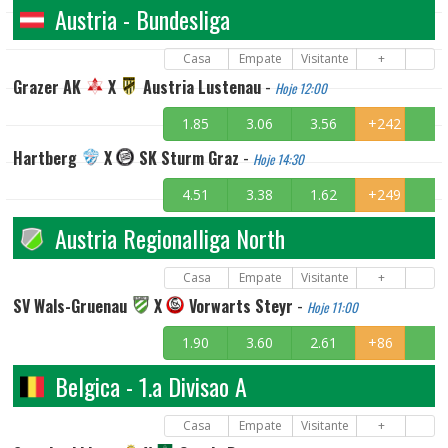
Austria - Bundesliga
Casa
Empate
Visitante
+
Grazer AK
X
Austria Lustenau
-
Hoje 12:00
1.85
3.06
3.56
+242
Hartberg
X
SK Sturm Graz
-
Hoje 14:30
4.51
3.38
1.62
+249
Austria Regionalliga North
Casa
Empate
Visitante
+
SV Wals-Gruenau
X
Vorwarts Steyr
-
Hoje 11:00
1.90
3.60
2.61
+86
Belgica - 1.a Divisao A
Casa
Empate
Visitante
+