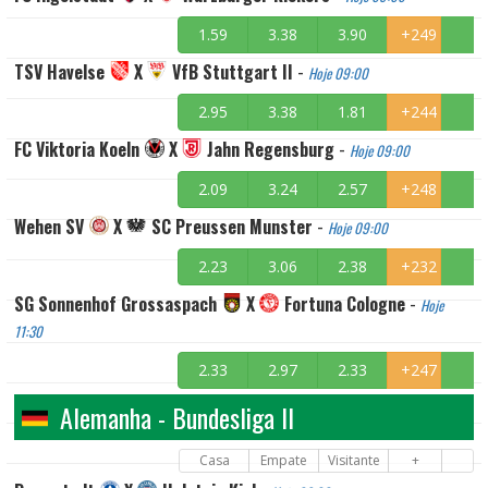
1.59
3.38
3.90
+249
TSV Havelse
X
VfB Stuttgart II
-
Hoje 09:00
2.95
3.38
1.81
+244
FC Viktoria Koeln
X
Jahn Regensburg
-
Hoje 09:00
2.09
3.24
2.57
+248
Wehen SV
X
SC Preussen Munster
-
Hoje 09:00
2.23
3.06
2.38
+232
SG Sonnenhof Grossaspach
X
Fortuna Cologne
-
Hoje
11:30
2.33
2.97
2.33
+247
Alemanha - Bundesliga II
Casa
Empate
Visitante
+