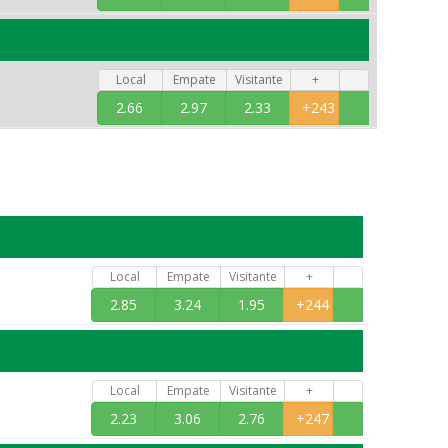
Local
Empate
Visitante
+
2.66
2.97
2.33
+243
Local
Empate
Visitante
+
2.85
3.24
1.95
+244
Local
Empate
Visitante
+
2.23
3.06
2.76
+247