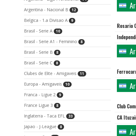
Arg
Argentina - Nacional B
12
Belgica - 1.a Divisao A
9
Rosario 
Brasil - Serie A
10
Independ
Brasil - Serie A1 - Feminino
8
Ar
Brasil - Serie B
8
Brasil - Serie C
8
Ferrocarr
Clubes de Elite - Amigaveis
11
Ar
Europa - Amigaveis
10
Franca - Ligue 2
9
France Ligue 3
Club Com
8
Inglaterra - Taca EFL
33
CA Ituza
Japao - J-League
8
Ar