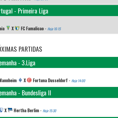
tugal - Primeira Liga
aia
X
FC Famalicao
-
Hoje 16:15
XIMAS PARTIDAS
emanha - 3.Liga
Mannheim
X
Fortuna Dusseldorf
-
Hoje 14:00
emanha - Bundesliga II
X
Hertha Berlim
-
Hoje 15:30