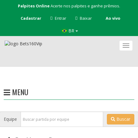
Palpites Online
Acerte nos palpites e ganhe prêmios.
Cadastrar
Entrar
Baixar
Ao vivo
BR
Nave
MENU
Equipe
Buscar