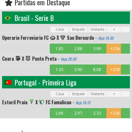
Partidas em Destaque
Brasil - Serie B
Casa
Empate
Visitante
+
Operario Ferroviario FC
X
Sao Bernardo
-
Hoje 19:30
1.85
2.88
3.99
+236
Ceara
X
Ponte Preta
-
Hoje 20:30
1.33
3.90
8.08
+238
Portugal - Primeira Liga
Casa
Empate
Visitante
+
Estoril Praia
X
FC Famalicao
-
Hoje 16:15
2.66
2.97
2.33
+236